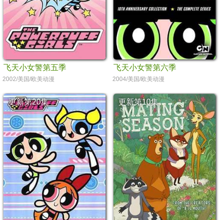
飞天小女警第五季
飞天小女警第六季
2002/美国/欧美动漫
2004/美国/欧美动漫
更新第20集
更新第10集