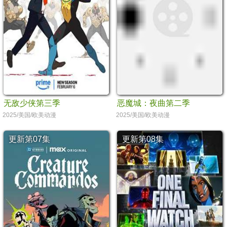
无敌少侠第三季
恶魔城：夜曲第二季
2025/美国/欧美动漫
2025/美国/欧美动漫
更新第07集
更新第08集