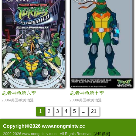
忍者神龟第六季
忍者神龟第七季
2006/美国/欧美动漫
2008/美国/欧美动漫
1
2
3
4
5
...
21
Copyright©2026
www.nongmintv.cc
2009-2026 www.nongmintv.cc Inc. All Rights Reserved.
[农民影视]