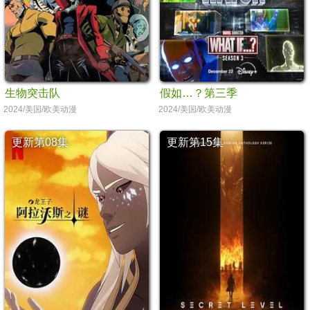
生物突击队
假如…？第三季
2024/美国/欧美动漫
2024/美国/欧美动漫
更新第08集
更新第15集