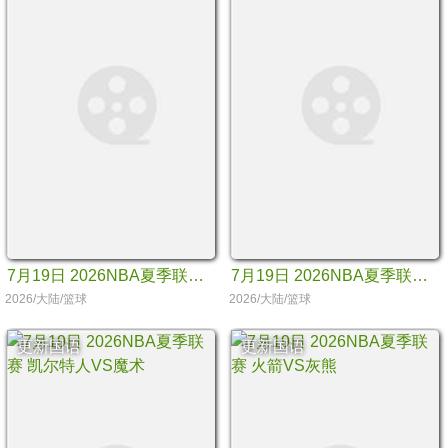
7月19日 2026NBA夏季联赛 老鹰VS奇才
7月19日 2026NBA夏季联赛 76人VS雄鹿
2026/大陆/篮球
2026/大陆/篮球
更新国语
更新国语