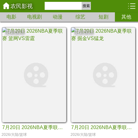
农民影视
搜索
电影
电视剧
动漫
综艺
短剧
其他
更新国语
更新国语
7月20日 2026NBA夏季联赛 篮网VS雷霆
7月20日 2026NBA夏季联赛 掘金VS猛龙
2026/大陆/篮球
2026/大陆/篮球