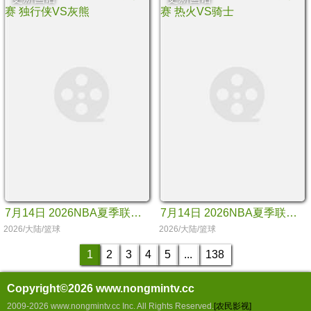
7月14日 2026NBA夏季联赛 独行侠VS灰熊
7月14日 2026NBA夏季联赛 热火VS骑士
2026/大陆/篮球
2026/大陆/篮球
1
2
3
4
5
...
138
Copyright©2026
www.nongmintv.cc
2009-2026 www.nongmintv.cc Inc. All Rights Reserved.
[农民影视]