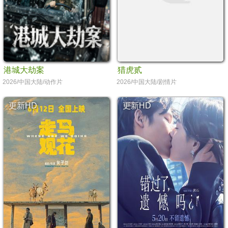
港城大劫案
猎虎贰
2026/中国大陆/动作片
2026/中国大陆/剧情片
更新HD
更新HD