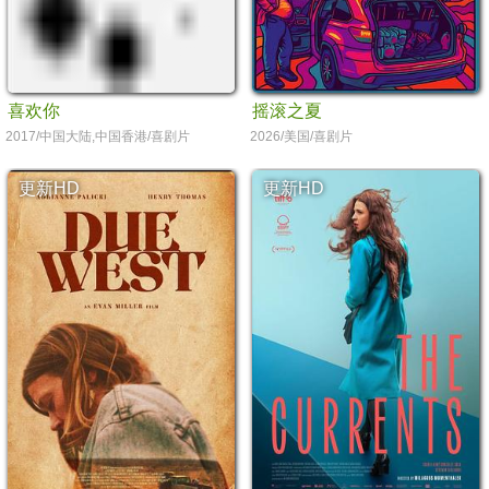
喜欢你
摇滚之夏
2017/中国大陆,中国香港/喜剧片
2026/美国/喜剧片
更新HD
更新HD