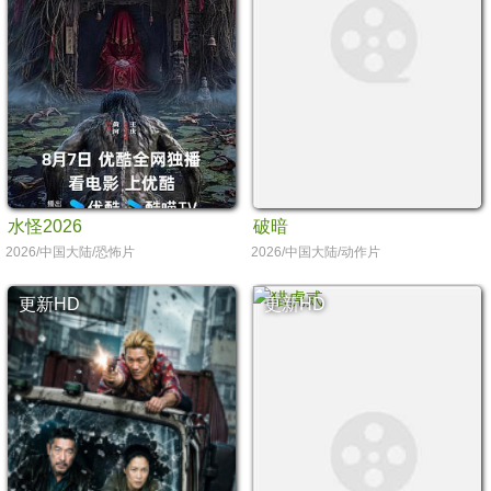
水怪2026
破暗
2026/中国大陆/恐怖片
2026/中国大陆/动作片
更新HD
更新HD