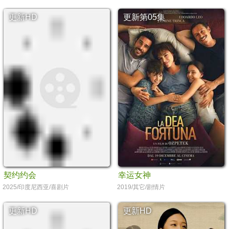
更新HD
更新第05集
契约约会
幸运女神
2025/印度尼西亚/喜剧片
2019/其它/剧情片
更新HD
更新HD