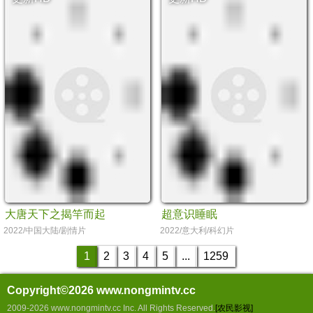
大唐天下之揭竿而起
超意识睡眠
2022/中国大陆/剧情片
2022/意大利/科幻片
1
2
3
4
5
...
1259
Copyright©2026
www.nongmintv.cc
2009-2026 www.nongmintv.cc Inc. All Rights Reserved.
[农民影视]