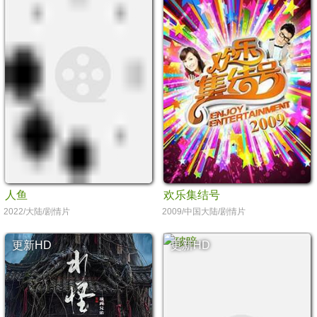
人鱼
欢乐集结号
2022/大陆/剧情片
2009/中国大陆/剧情片
更新HD
更新HD