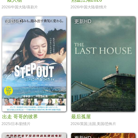
2026/中国大陆/喜剧片
2026/中国大陆/剧情片
更新HD
更新HD
出走 哥哥的彼界
最后孤屋
2025/日本/剧情片
2026/英国,法国,美国/恐怖片