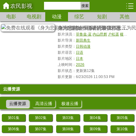
农民影视
搜索
电影
电视剧
动漫
综艺
短剧
其他
身
为悲剧始作俑者的最强邪恶BOSS女王为民竭心尽力。第二季
影片演员：
菲鲁兹·蓝
内山昂辉
户松遥
榎木淳弥
影片导演：
新田典生
影片类型：
日韩动漫
影片语言：
日语
影片地区：
日本
上映时间：
2026
影片状态：更新第12集
影片更新：6/23/2026 11:00:53 PM
云播资源
云播资源
高清云播
极速云播
第01集
第02集
第03集
第04集
第05集
第06集
第07集
第08集
第09集
第10集