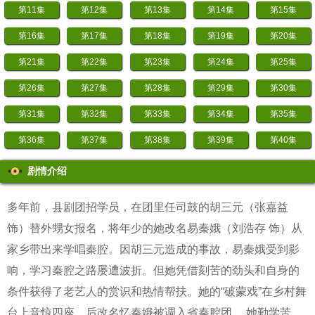
第11集
第12集
第13集
第14集
第15集
第16集
第17集
第18集
第19集
第20集
第21集
第22集
第23集
第24集
第25集
第26集
第27集
第28集
第29集
第30集
第31集
第32集
第33集
第34集
第35集
第36集
第37集
第38集
第39集
第40集
第41集
第42集
第43集
第44集
第45集
剧情介绍
第46集
第47集
第48集
多年前，县剧团招学员，在团里任司鼓的胡三元（张嘉益
饰）替外甥女报名，将年少的她改名易秦娥（刘浩存 饰）从
家乡带出来学唱秦腔。因胡三元造成的事故，易秦娥受到影
响，学习秦腔之路屡遭波折。但她凭借刻苦的劲头和自身的
条件获得了老艺人的赏识和热情帮扶。她的“破蒙戏”在乡村舞
台上音惊四座，后改名忆秦娥被调入省秦腔团。 她勤学苦