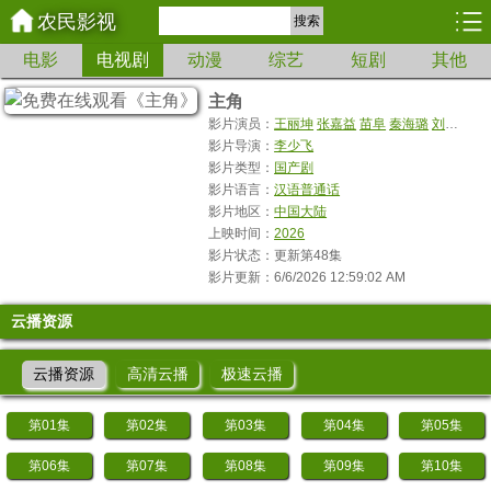
农民影视
搜索
电影
电视剧
动漫
综艺
短剧
其他
主角
影片演员：
王丽坤
张嘉益
苗阜
秦海璐
刘浩存
窦
影片导演：
李少飞
影片类型：
国产剧
影片语言：
汉语普通话
影片地区：
中国大陆
上映时间：
2026
影片状态：更新第48集
影片更新：6/6/2026 12:59:02 AM
云播资源
云播资源
高清云播
极速云播
第01集
第02集
第03集
第04集
第05集
第06集
第07集
第08集
第09集
第10集