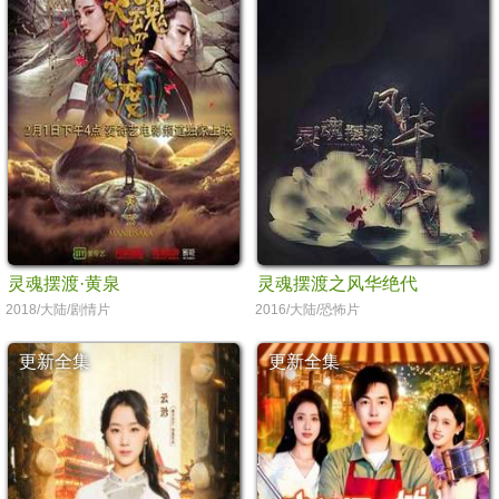
灵魂摆渡·黄泉
灵魂摆渡之风华绝代
2018/大陆/剧情片
2016/大陆/恐怖片
更新全集
更新全集