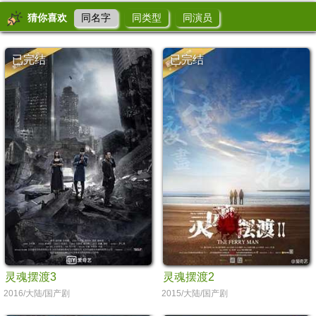
猜你喜欢
同名字
同类型
同演员
已完结
已完结
灵魂摆渡3
灵魂摆渡2
2016/大陆/国产剧
2015/大陆/国产剧