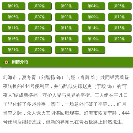
第01集
第02集
第03集
第04集
第05集
第06集
第07集
第08集
第09集
第10集
第11集
第12集
第13集
第14集
第15集
第16集
第17集
第18集
第19集
第20集
第21集
第22集
第23集
第24集
剧情介绍
幻海市，夏冬青（刘智扬 饰）与娅（肖茵 饰）共同经营着昼
夜转换的444号便利店，并与酷似失踪赵吏（于毅 饰）的“守
夜人”结成新搭档，守护人界与灵界的平衡。三人组在平凡日
子里化解了多起异事，然而，一场意外打破了平静……红月
当空之际，众人诛灭其阴谋回归现实。幻海市恢复宁静，444
号便利店继续营业，但新的异闻已在青石板路上悄然滋生。