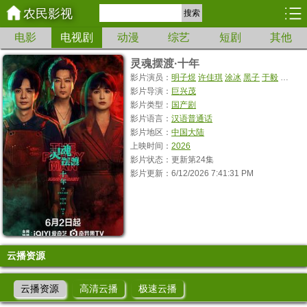
农民影视
搜索
电影
电视剧
动漫
综艺
短剧
其他
灵魂摆渡·十年
影片演员：
明子煜
许佳琪
涂冰
黑子
于毅
杨志刚
影片导演：
巨兴茂
影片类型：
国产剧
影片语言：
汉语普通话
影片地区：
中国大陆
上映时间：
2026
影片状态：更新第24集
影片更新：6/12/2026 7:41:31 PM
云播资源
云播资源
高清云播
极速云播