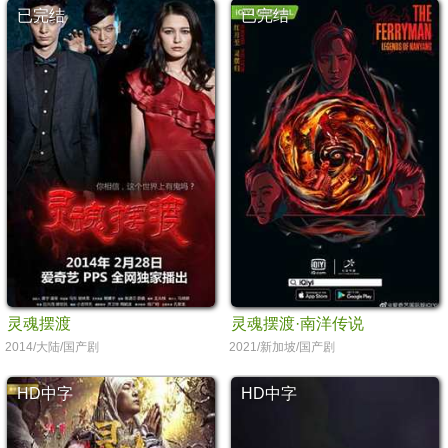
已完结
已完结
灵魂摆渡
灵魂摆渡·南洋传说
2014/大陆/国产剧
2021/新加坡/国产剧
HD中字
HD中字