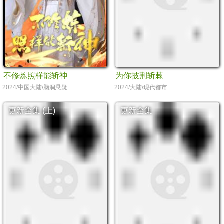
不修炼照样能斩神
为你披荆斩棘
2024/中国大陆/脑洞悬疑
2024/大陆/现代都市
更新全集 (上)
更新全集