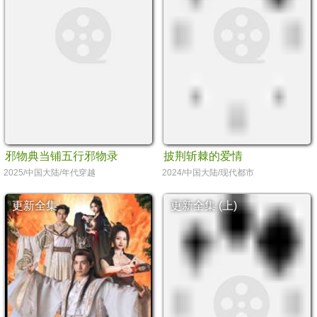
邪物典当铺五行邪物录
披荆斩棘的爱情
2025/中国大陆/年代穿越
2024/中国大陆/现代都市
更新全集
更新全集 (上)