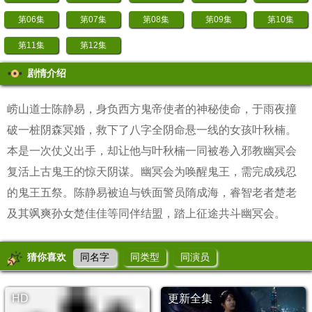
第06集
第07集
第08集
第09集
第10集
第11集
第12集
剧情介绍
崂山道士陈静易，身负西方鬼帝使者的神秘使命，于雨夜撞
破一桩阴森冥婚，救下了八字全阴命悬一线的女孩叶秋楠。
本是一次仗义出手，却让他与叶秋楠一同被卷入邪教幽冥会
复活上古鬼王的惊天阴谋。幽冥会为唤醒鬼王，需完成残忍
的鬼王五祭。陈静易被迫与铁面警员隋成海，睿智老者楚老
及其飒爽孙女楚佳佳等同伴结盟，踏上征途共斗幽冥会。
猜你喜欢
同名字
同类型
同演员
HD
更新全集