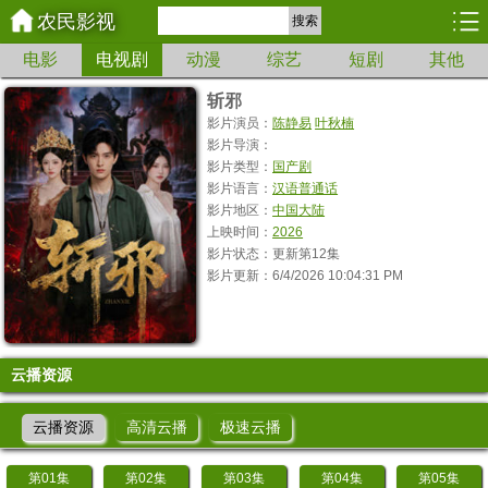
农民影视
搜索
电影
电视剧
动漫
综艺
短剧
其他
斩邪
影片演员：
陈静易
叶秋楠
影片导演：
影片类型：
国产剧
影片语言：
汉语普通话
影片地区：
中国大陆
上映时间：
2026
影片状态：更新第12集
影片更新：6/4/2026 10:04:31 PM
云播资源
云播资源
高清云播
极速云播
第01集
第02集
第03集
第04集
第05集