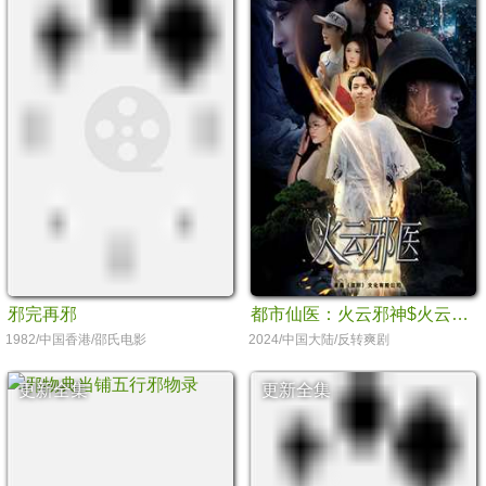
邪完再邪
都市仙医：火云邪神$火云邪医
1982/中国香港/邵氏电影
2024/中国大陆/反转爽剧
更新全集
更新全集