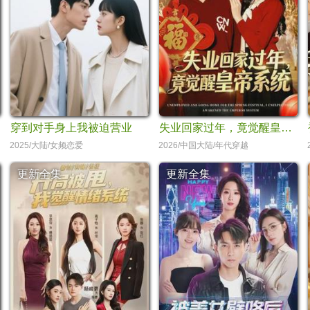
穿到对手身上我被迫营业
失业回家过年，竟觉醒皇帝系统
2025/大陆/女频恋爱
2026/中国大陆/年代穿越
更新全集
更新全集