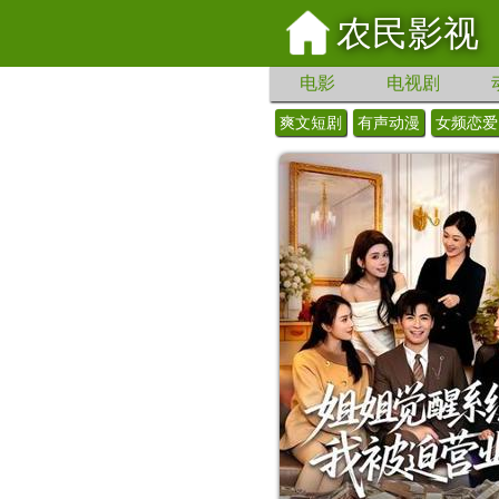
农民影视
电影
电视剧
爽文短剧
有声动漫
女频恋爱