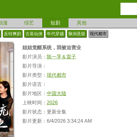
动漫
综艺
短剧
其他
反转爽剧
古装仙侠
年代穿越
脑洞悬疑
现代都市
姐姐觉醒系统，我被迫营业
影片演员：
陈一孚＆雷子
影片导演：
影片类型：
现代都市
影片语言：
影片地区：
中国大陆
上映时间：
2026
影片状态：更新全集
影片更新：6/4/2026 3:34:24 AM