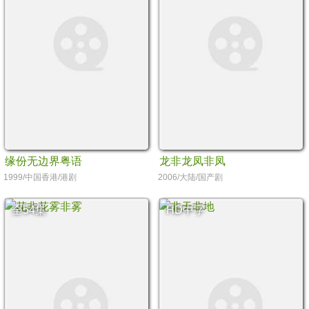
缘份无边界粤语
龙非龙凤非凤
1999/中国香港/港剧
2006/大陆/国产剧
全54集
HD中字