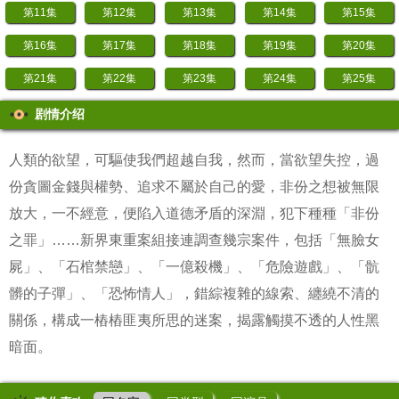
第11集
第12集
第13集
第14集
第15集
第16集
第17集
第18集
第19集
第20集
第21集
第22集
第23集
第24集
第25集
剧情介绍
人類的欲望，可驅使我們超越自我，然而，當欲望失控，過
份貪圖金錢與權勢、追求不屬於自己的愛，非份之想被無限
放大，一不經意，便陷入道德矛盾的深淵，犯下種種「非份
之罪」……新界東重案組接連調查幾宗案件，包括「無臉女
屍」、「石棺禁戀」、「一億殺機」、「危險遊戲」、「骯
髒的子彈」、「恐怖情人」，錯綜複雜的線索、纏繞不清的
關係，構成一樁樁匪夷所思的迷案，揭露觸摸不透的人性黑
暗面。