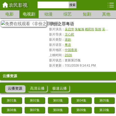
农民影视
搜索
电影
电视剧
动漫
综艺
短剧
其他
非份之罪粤语
影片演员：
吴启华
朱敏瀚
赖慰玲
陈炜
吴伟豪
单
影片导演：
王心慰
影片类型：
港剧
影片语言：
粤语
影片地区：
中国香港
上映时间：
2026
影片状态：更新第25集
影片更新：7/31/2026 9:14:41 PM
云播资源
云播资源
高清云播
极速云播
第01集
第02集
第03集
第04集
第05集
第06集
第07集
第08集
第09集
第10集