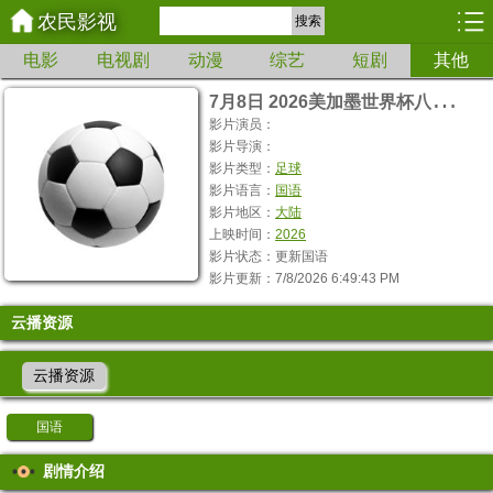
农民影视
搜索
电影
电视剧
动漫
综艺
短剧
其他
7
月8日 2026美加墨世界杯八分之一决赛 瑞士VS哥伦比亚
影片演员：
影片导演：
影片类型：
足球
影片语言：
国语
影片地区：
大陆
上映时间：
2026
影片状态：更新国语
影片更新：7/8/2026 6:49:43 PM
云播资源
云播资源
国语
剧情介绍