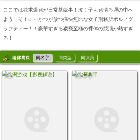
ここでは欲求爆発が日常茶飯事！泣く子も発情る塀の中へ
ようこそ！にっかつが放つ痛快無比な女子刑務所ポルノグ
ラフティー！！豪華すぎる猥褻至極の裸体の競演が熱すぎ
る！
猜你喜欢
同名字
同类型
同演员
HD
HD中字