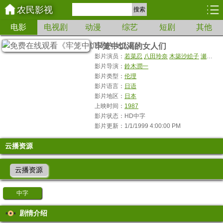
农民影视
搜索
电影
电视剧
动漫
综艺
短剧
其他
牢笼中饥渴的女人们
影片演员：
若菜忍
八田玲奈
木築沙絵子
瀬川智美
影片导演：
鈴木潤一
影片类型：
伦理
影片语言：
日语
影片地区：
日本
上映时间：
1987
影片状态：HD中字
影片更新：1/1/1999 4:00:00 PM
云播资源
云播资源
中字
剧情介绍