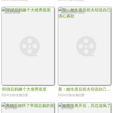
更新全集
更新全集 (上)
90俏后妈嫁个大佬养崽崽
新：她生崽后前夫却说自己清心寡欲
2024/大陆/女频恋爱
2024/大陆/女频恋爱
全84集
全80集