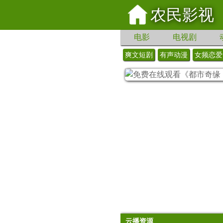
农民影视
电影
电视剧
爽文短剧
有声动漫
女频恋爱
云播资源