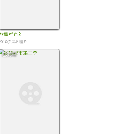
欲望都市2
2010/美国/剧情片
已完结