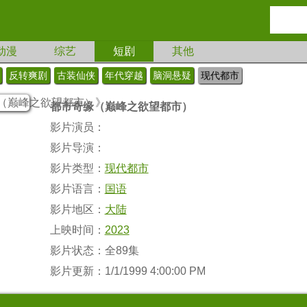
动漫
综艺
短剧
其他
反转爽剧
古装仙侠
年代穿越
脑洞悬疑
现代都市
都市奇缘（巅峰之欲望都市）
影片演员：
影片导演：
影片类型：
现代都市
影片语言：
国语
影片地区：
大陆
上映时间：
2023
影片状态：全89集
影片更新：1/1/1999 4:00:00 PM