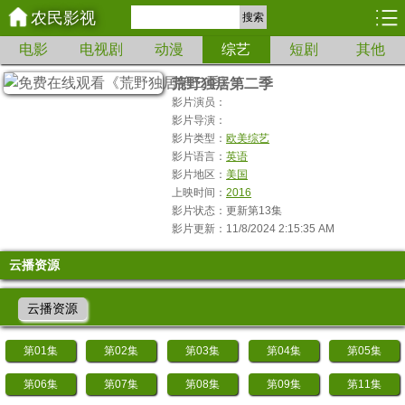
农民影视
搜索
电影
电视剧
动漫
综艺
短剧
其他
荒野独居第二季
影片演员：
影片导演：
影片类型：
欧美综艺
影片语言：
英语
影片地区：
美国
上映时间：
2016
影片状态：更新第13集
影片更新：11/8/2024 2:15:35 AM
云播资源
云播资源
第01集
第02集
第03集
第04集
第05集
第06集
第07集
第08集
第09集
第11集