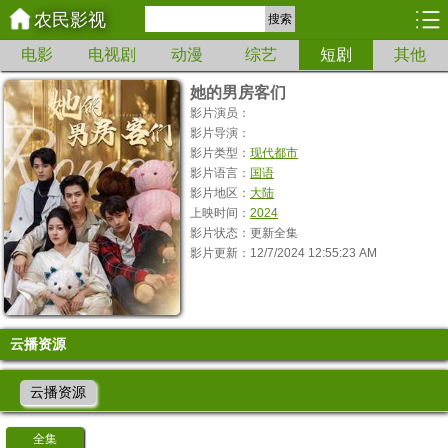
农民影视
搜索
电影
电视剧
动漫
综艺
短剧
其他
她的男房客们
影片演员：
影片导演：
影片类型：
现代都市
影片语言：
国语
影片地区：
大陆
上映时间：
2024
影片状态：更新全集
影片更新：12/7/2024 12:55:23 AM
云播资源
云播资源
全集