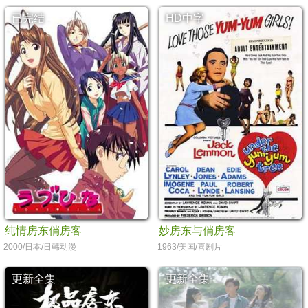
已完结
HD中字
纯情房东俏房客
妙房东与俏房客
2000/日本/日韩动漫
1963/美国/喜剧片
更新全集
更新全集