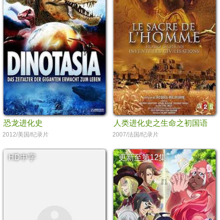
恐龙进化史
人类进化史之生命之初国语
2012/美国/纪录片
2007/法国/纪录片
HD中字
更新至第12集