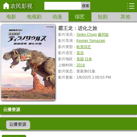
农民影视
搜索
电影
电视剧
动漫
综艺
短剧
其他
霸王龙：进化之旅
影片演员：
Seiko Chujo
藤冈靛
影片导演：
Keimei Yamazaki
影片类型：
欧美综艺
影片语言：
英语
影片地区：
美国
日本
上映时间：
2016
影片状态：更新第01集
影片更新：1/8/2025 1:08:03 PM
云播资源
云播资源