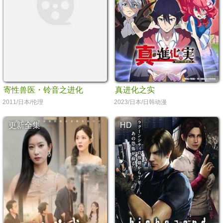
寄性兽医・铃音之进化
真进化之实
2011/日本/伦理
2023/日本/日韩动漫
更新全集
HD