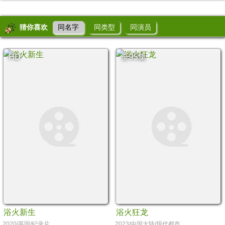
猜你喜欢
同名字
同类型
同演员
HD
全95集
浴火新生
浴火狂龙
2020/英国/纪录片
2023/中国大陆/现代都市