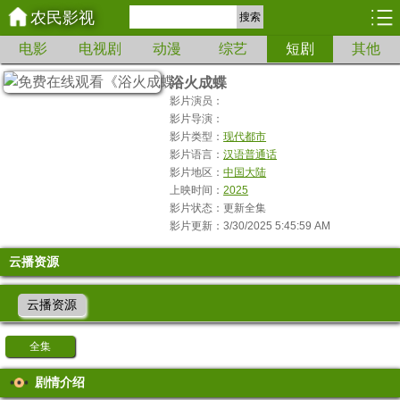
农民影视
搜索
电影
电视剧
动漫
综艺
短剧
其他
浴火成蝶
影片演员：
影片导演：
影片类型：
现代都市
影片语言：
汉语普通话
影片地区：
中国大陆
上映时间：
2025
影片状态：更新全集
影片更新：3/30/2025 5:45:59 AM
云播资源
云播资源
全集
剧情介绍