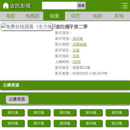
农民影视
搜索
电影
电视剧
动漫
综艺
短剧
其他
全力兔子第二季
影片演员：
影片导演：
浊川敦
影片类型：
日韩动漫
影片语言：
日语
影片地区：
日本
上映时间：
2025
影片状态：更新第12集
影片更新：6/26/2025 1:56:28 PM
云播资源
云播资源
第01集
第02集
第03集
第04集
第05集
第06集
第07集
第08集
第09集
第10集