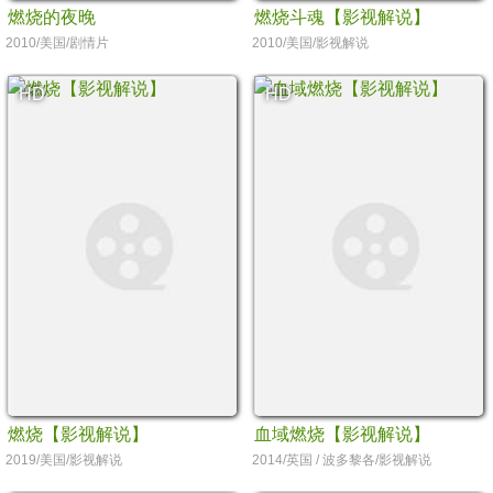
燃烧的夜晚
燃烧斗魂【影视解说】
2010/美国/剧情片
2010/美国/影视解说
HD
HD
燃烧【影视解说】
血域燃烧【影视解说】
2019/美国/影视解说
2014/英国 / 波多黎各/影视解说