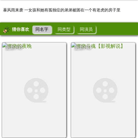
暴风雨来袭 一女孩和她有孤独症的弟弟被困在一个有老虎的房子里
猜你喜欢
同名字
同类型
同演员
更新HD
更新HD