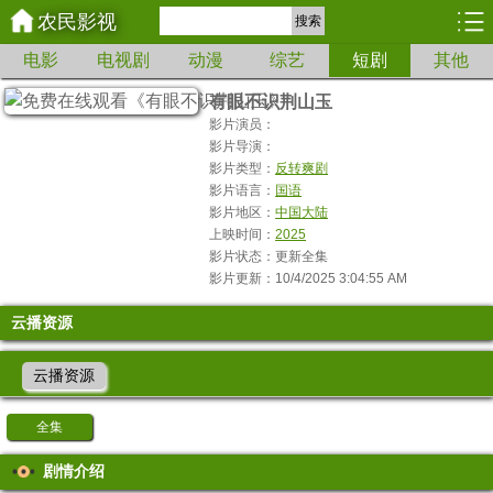
农民影视
搜索
电影
电视剧
动漫
综艺
短剧
其他
有眼不识荆山玉
影片演员：
影片导演：
影片类型：
反转爽剧
影片语言：
国语
影片地区：
中国大陆
上映时间：
2025
影片状态：更新全集
影片更新：10/4/2025 3:04:55 AM
云播资源
云播资源
全集
剧情介绍